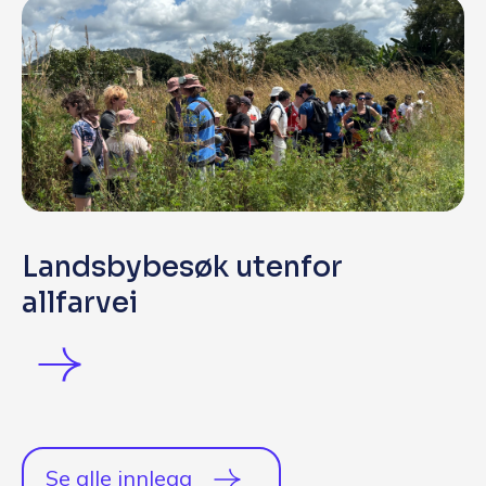
Landsbybesøk utenfor
allfarvei
Se alle innlegg