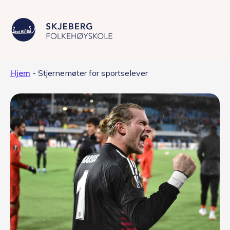
Hjem
-
Stjernemøter for sportselever
Våre linjer
Livet på skolen
Skolen
Kontakt
Valgfag
Siste nytt