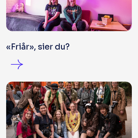
«Friår», sier du?