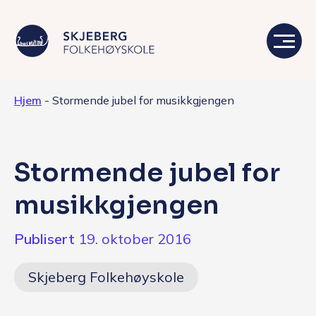
Hjem
-
Stormende jubel for musikkgjengen
Våre linjer
Livet på skolen
Stormende jubel for
Skolen
musikkgjengen
Kontakt
Publisert
19. oktober 2016
Valgfag
Skjeberg Folkehøyskole
Siste nytt