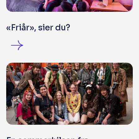
«Friår», sier du?