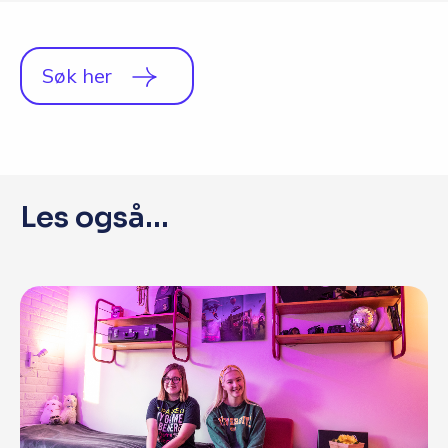
Q&A
Opptakskrav og priser
Søk her
English
Søk i dag
Les også...