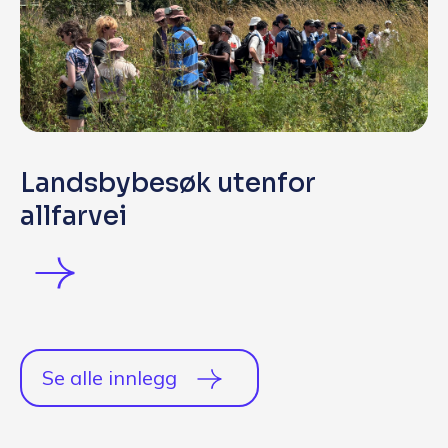
Landsbybesøk utenfor
allfarvei
Se alle innlegg