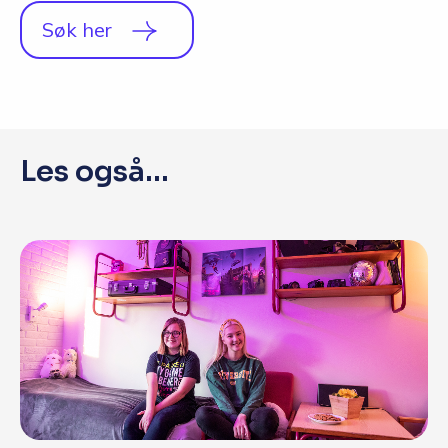
Q&A
Søk her
Opptakskrav og priser
English
Les også...
Søk i dag