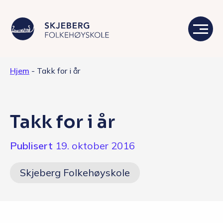
Hjem
-
Takk for i år
Våre linjer
Livet på skolen
Takk for i år
Skolen
Publisert
19. oktober 2016
Kontakt
Skjeberg Folkehøyskole
Valgfag
Siste nytt