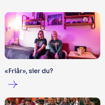
«Friår», sier du?