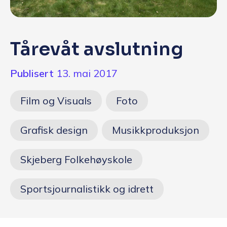
Q&A
Opptakskrav og priser
Tårevåt avslutning
English
Publisert
13. mai 2017
Søk i dag
Film og Visuals
Foto
Grafisk design
Musikkproduksjon
Skjeberg Folkehøyskole
Sportsjournalistikk og idrett