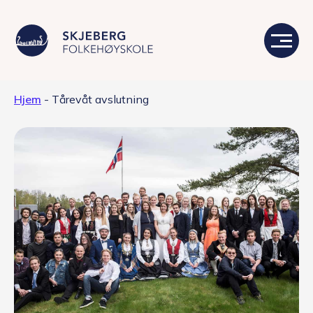
Hjem
-
Tårevåt avslutning
Våre linjer
Livet på skolen
Skolen
Kontakt
Valgfag
Siste nytt