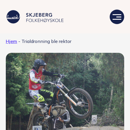
Hjem
-
Trialdronning ble rektor
Våre linjer
Livet på skolen
Skolen
Kontakt
Valgfag
Siste nytt