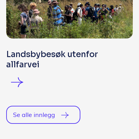
Landsbybesøk utenfor
allfarvei
Se alle innlegg