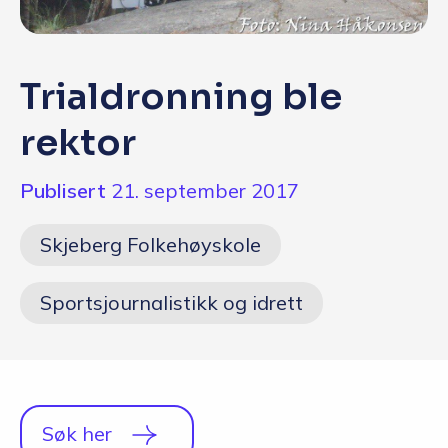
Q&A
Opptakskrav og priser
Trialdronning ble
English
rektor
Publisert
21. september 2017
Søk i dag
Skjeberg Folkehøyskole
Sportsjournalistikk og idrett
Søk her