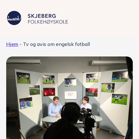
Hjem
-
Tv og avis om engelsk fotball
Våre linjer
Livet på skolen
Skolen
Kontakt
Valgfag
Siste nytt