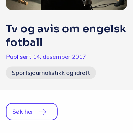
Q&A
Opptakskrav og priser
Tv og avis om engelsk
English
fotball
Publisert
14. desember 2017
Søk i dag
Sportsjournalistikk og idrett
Søk her