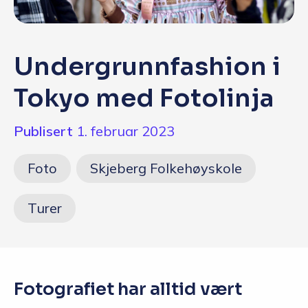
Q&A
Opptakskrav og priser
Undergrunnfashion i
English
Tokyo med Fotolinja
Publisert
1. februar 2023
Søk i dag
Foto
Skjeberg Folkehøyskole
Turer
Fotografiet har alltid vært