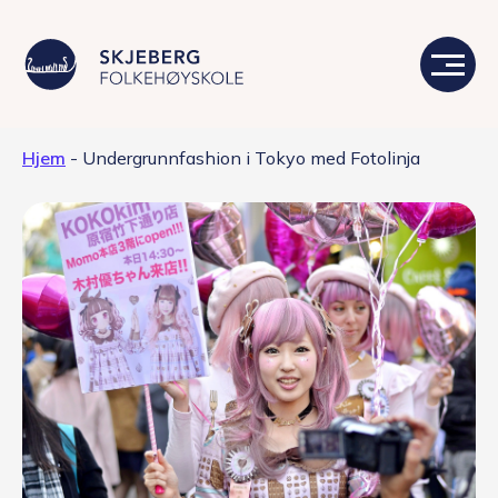
Hjem
-
Undergrunnfashion i Tokyo med Fotolinja
Våre linjer
Livet på skolen
Skolen
Kontakt
Valgfag
Siste nytt