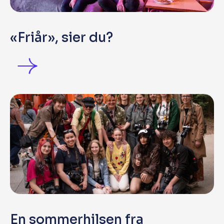
«Friår», sier du?
En sommerhilsen fra