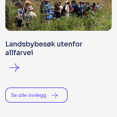
Landsbybesøk utenfor
allfarvei
Se alle innlegg