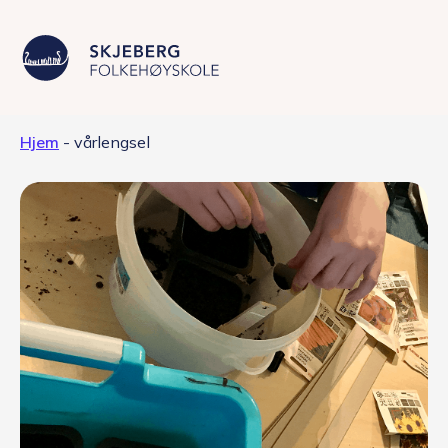
Hjem
-
vårlengsel
Våre linjer
Livet på skolen
Skolen
Kontakt
Valgfag
Siste nytt