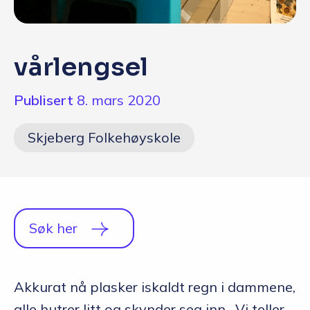
Q&A
Opptakskrav og priser
vårlengsel
English
Publisert
8. mars 2020
Søk i 
Skjeberg Folkehøyskole
Søk her
Akkurat nå plasker iskaldt regn i dammene,
alle hutrer litt og skynder seg inn. Vi teller