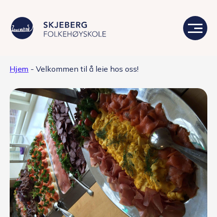
Hjem
-
Velkommen til å leie hos oss!
Våre linjer
Livet på skolen
Skolen
Kontakt
Valgfag
Siste nytt