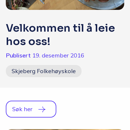
Q&A
Opptakskrav og priser
Velkommen til å leie
English
hos oss!
Publisert
19. desember 2016
Søk i dag
Skjeberg Folkehøyskole
Søk her