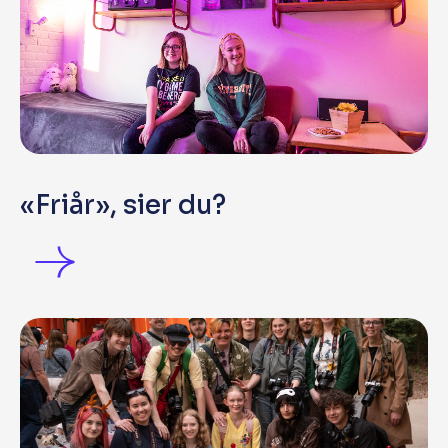
«Friår», sier du?