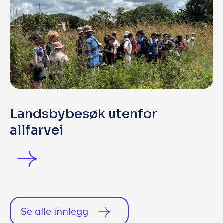
Landsbybesøk utenfor
allfarvei
Se alle innlegg