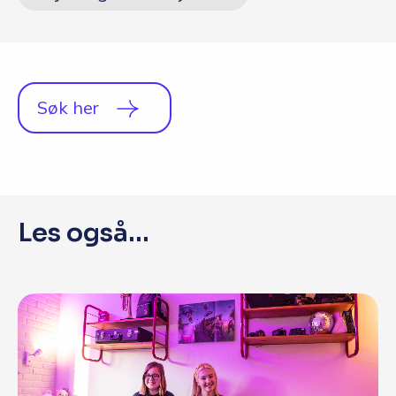
Q&A
Opptakskrav og priser
English
Søk her
Søk i dag
Les også...