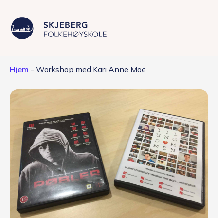
Hjem
-
Workshop med Kari Anne Moe
Våre linjer
Livet på skolen
Skolen
Kontakt
Valgfag
Siste nytt