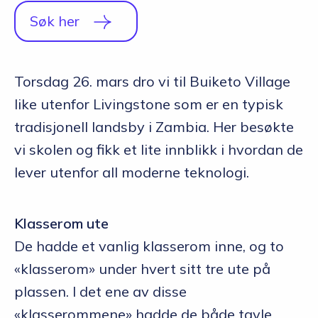
Q&A
Søk her
Opptakskrav og priser
Torsdag 26. mars dro vi til Buiketo Village
English
like utenfor Livingstone som er en typisk
tradisjonell landsby i Zambia. Her besøkte
Søk i dag
vi skolen og fikk et lite innblikk i hvordan de
lever utenfor all moderne teknologi.
Klasserom ute
De hadde et vanlig klasserom inne, og to
«klasserom» under hvert sitt tre ute på
plassen. I det ene av disse
«klasserommene» hadde de både tavle,