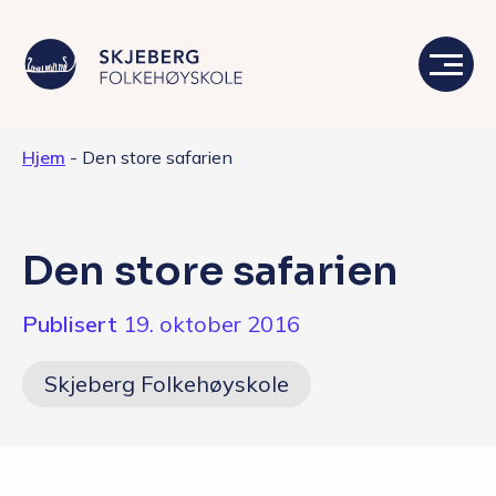
Hjem
-
Den store safarien
Våre linjer
Livet på skolen
Den store safarien
Skolen
Publisert
19. oktober 2016
Kontakt
Skjeberg Folkehøyskole
Valgfag
Siste nytt