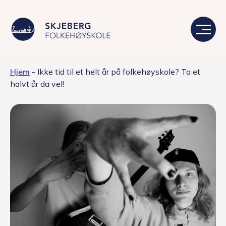
Hjem
-
Ikke tid til et helt år på folkehøyskole? Ta et
Våre linjer
halvt år da vel!
Livet på skolen
Skolen
Kontakt
Valgfag
Siste nytt