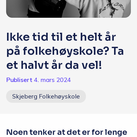
Q&A
Opptakskrav og priser
Ikke tid til et helt år
English
på folkehøyskole? Ta
Søk i dag
et halvt år da vel!
Publisert
4. mars 2024
Skjeberg Folkehøyskole
Noen tenker at det er for lenge