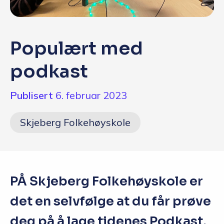
Q&A
Opptakskrav og priser
Populært med
English
podkast
Publisert
6. februar 2023
Søk i dag
Skjeberg Folkehøyskole
PÅ Skjeberg Folkehøyskole er
det en selvfølge at du får prøve
deg på å lage tidenes Podkast,