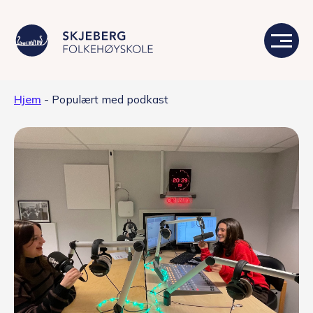
Hjem
-
Populært med podkast
Våre linjer
Livet på skolen
Skolen
Kontakt
Valgfag
Siste nytt