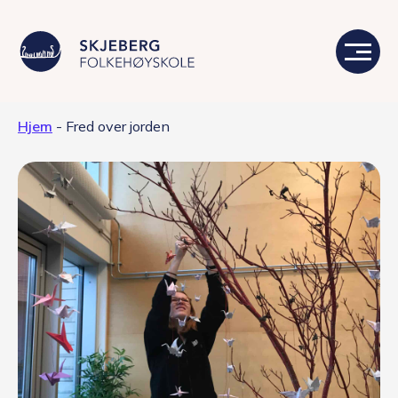
Hjem
-
Fred over jorden
Våre linjer
Livet på skolen
Skolen
Kontakt
Valgfag
Siste nytt