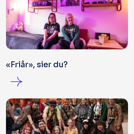
«Friår», sier du?