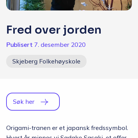
Q&A
Opptakskrav og priser
Fred over jorden
English
Publisert
7. desember 2020
Søk i dag
Skjeberg Folkehøyskole
Søk her
Origami-tranen er et japansk fredssymbol.
Hvert år minnes vi Sadako Sasaki, et offer