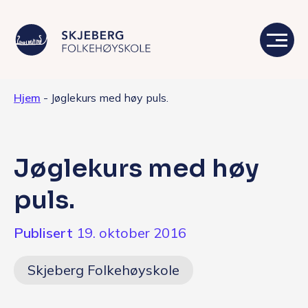
Hjem
-
Jøglekurs med høy puls.
Våre linjer
Livet på skolen
Jøglekurs med høy
Skolen
puls.
Kontakt
Publisert
19. oktober 2016
Valgfag
Skjeberg Folkehøyskole
Siste nytt