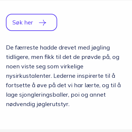
Q&A
Opptakskrav og priser
Søk her
English
De færreste hadde drevet med jøgling
tidligere, men fikk til det de prøvde på, og
Søk i dag
noen viste seg som virkelige
nysirkustalenter. Lederne inspirerte til å
fortsette å øve på det vi har lærte, og til å
lage sjongleringsballer, poi og annet
nødvendig jøglerutstyr.