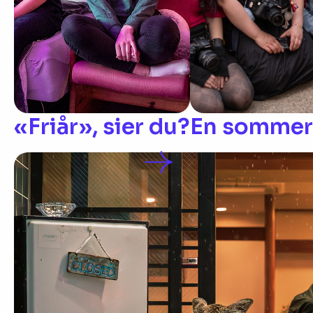
«Friår», sier du?
En sommerh