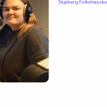
Skolen
Skjeberg Folkehøysko
Om skolen
Radio Skjeberg
Beliggenhet
Tidligere elever
Verdigrunnlag og reglement
Kurs og utleie
Information in English
Miljøfyrtårn
Personvern