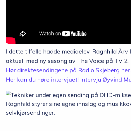
I dette tilfelle hadde mediaelev, Ragnhild Årv
aktuell med ny sesong av The Voice på TV 2.
Hør direktesendingene på Radio Skjeberg her.
Her kan du høre intervjuet! Intervju Øyvind M
Ragnhild styrer sine egne innslag og musikko
selvkjørsendinger.