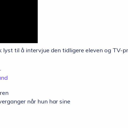
ik lyst til å intervjue den tidligere eleven og TV
.
und
verganger når hun har sine