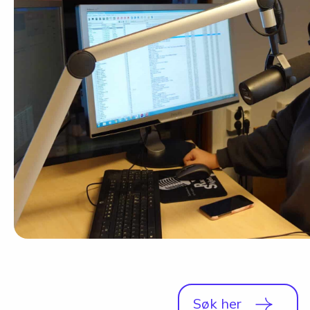
Studio
Radio, TV og Innholdsproduksjon
Sportsjournalistikk og idrett
Halvårskurs
Tilrettelagt linje
Foto og Japan
Søk her