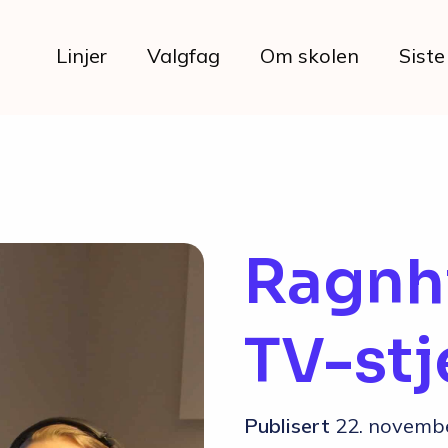
Linjer
Valgfag
Om skolen
Siste
Livet på skolen
Ragnhi
Hverdagen
TV-stj
Maten hos oss
Her bor du
Publisert
22. novemb