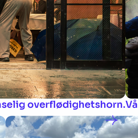
nselig overflødighetshorn.
Vå