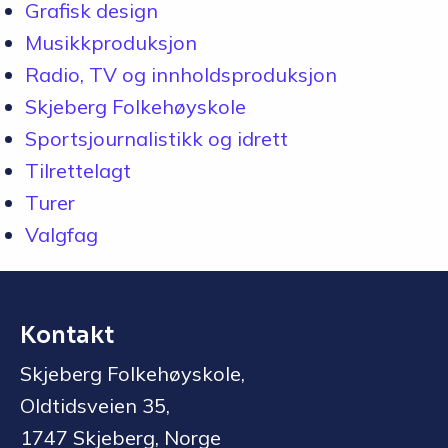
Grafisk design
Musikkproduksjon
Radio, TV og innholdsproduksjon
Skjeberg Folkehøyskole
Sportsjournalistikk og idrett
Tilrettelagt
Turer
Valgfag
Kontakt
Skjeberg Folkehøyskole,
Oldtidsveien 35,
1747 Skjeberg, Norge