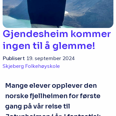
Q&A
Opptakskrav og priser
English
Gjendesheim kommer
ingen til å glemme!
Søk i dag
Publisert
19. september 2024
Skjeberg Folkehøyskole
Mange elever opplever den
norske fjellheimen for første
gang på vår reise til