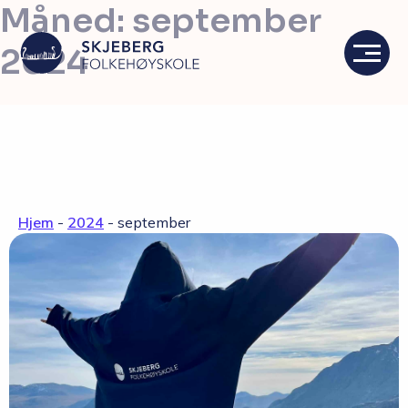
Måned:
september
2024
Våre linjer
Livet på skolen
Hjem
-
2024
-
september
Skolen
Kontakt
Valgfag
Siste nytt