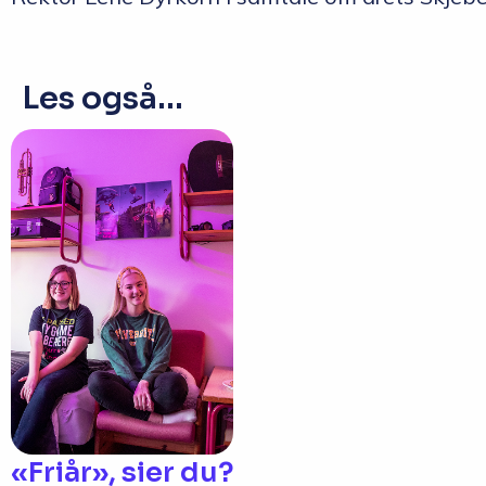
Les også...
«Friår», sier du?