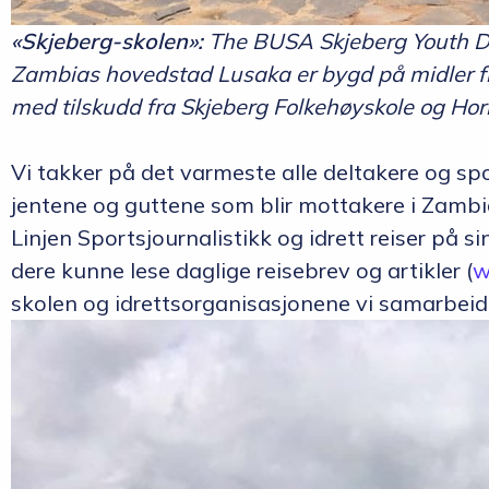
«Skjeberg-skolen»:
The BUSA Skjeberg Youth D
Zambias hovedstad Lusaka er bygd på midler fr
med tilskudd fra Skjeberg Folkehøyskole og Horn
Vi takker på det varmeste alle deltakere og s
jentene og guttene som blir mottakere i Zambi
Linjen Sportsjournalistikk og idrett reiser på si
dere kunne lese daglige reisebrev og artikler (
w
skolen og idrettsorganisasjonene vi samarbeid