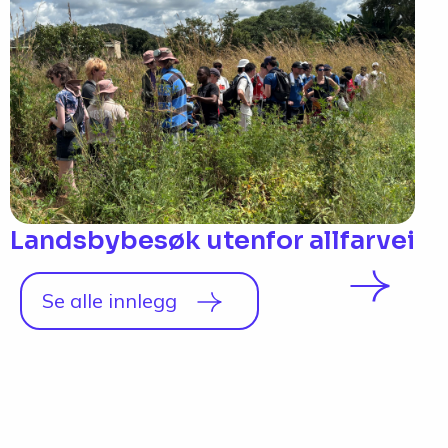
Landsbybesøk utenfor allfarvei
Se alle innlegg