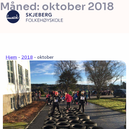
Måned:
oktober 2018
Våre linjer
Hjem
-
2018
-
oktober
Livet på skolen
Skolen
Kontakt
Valgfag
Siste nytt