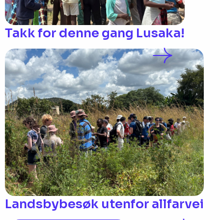
Takk for denne gang Lusaka!
Landsbybesøk utenfor allfarvei