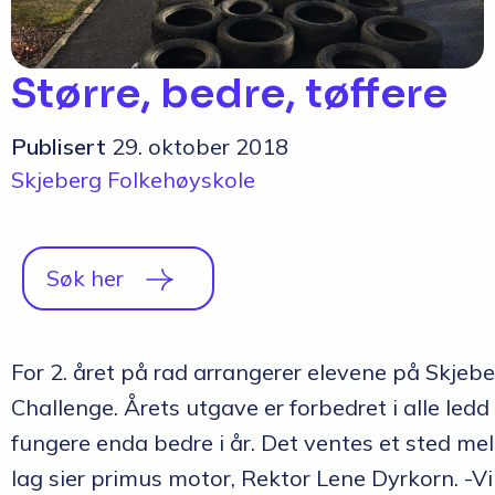
Q&A
Opptakskrav og priser
Større, bedre, tøffere
English
Publisert
29. oktober 2018
Skjeberg Folkehøyskole
Søk her
For 2. året på rad arrangerer elevene på Skjeb
Challenge. Årets utgave er forbedret i alle ledd
fungere enda bedre i år. Det ventes et sted mel
lag sier primus motor, Rektor Lene Dyrkorn. -Vi 