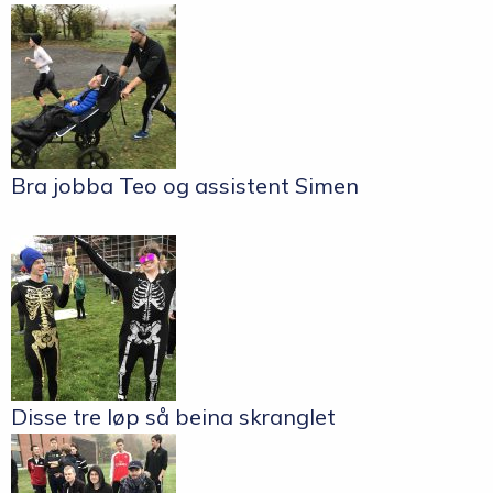
Bra jobba Teo og assistent Simen
Disse tre løp så beina skranglet