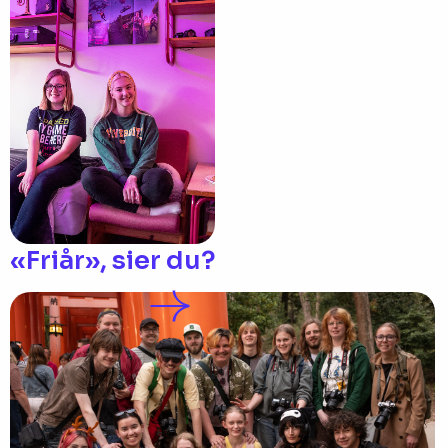
«Friår», sier du?