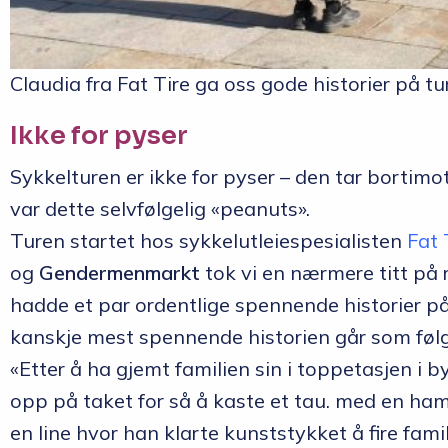
Claudia fra Fat Tire ga oss gode historier på t
Ikke for pyser
Sykkelturen er ikke for pyser – den tar bortimot
var dette selvfølgelig «peanuts».
Turen startet hos sykkelutleiespesialisten
Fat 
og
Gendermenmarkt
tok vi en nærmere titt på 
hadde et par ordentlige spennende historier på 
kanskje mest spennende historien går som følg
«Etter å ha gjemt familien sin i toppetasjen i 
opp på taket for så å kaste et tau. med en ha
en line hvor han klarte kunststykket å fire fam