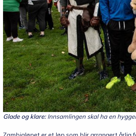
Glade og klare:
Innsamlingen skal ha en hyggelig
Zambialøpet er et løp som blir arrangert årlig f