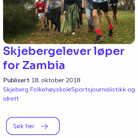
Skjebergelever løper
for Zambia
Publisert
18. oktober 2018
Skjeberg Folkehøyskole
Sportsjournalistikk og
idrett
Søk her