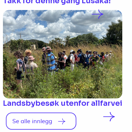
Takk for denne gang Lusaka!
Landsbybesøk utenfor allfarvei
Se alle innlegg