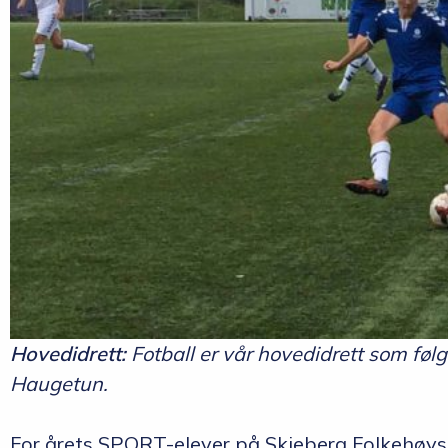
Hovedidrett:
Fotball er vår hovedidrett som fø
Haugetun.
For årets SPORT-elever på Skjeberg Folkehøysk