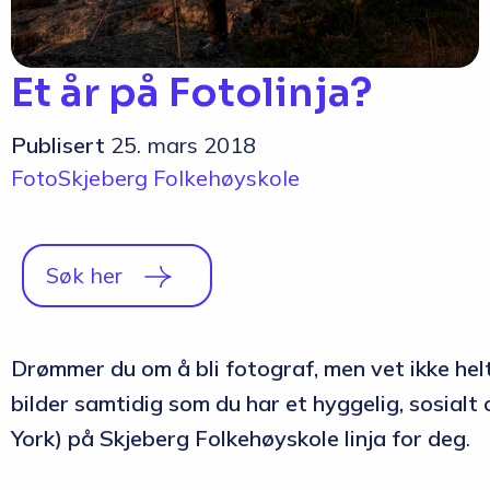
Q&A
Opptakskrav og priser
Et år på Fotolinja?
English
Publisert
25. mars 2018
Foto
Skjeberg Folkehøyskole
Søk her
Drømmer du om å bli fotograf, men vet ikke helt
bilder samtidig som du har et hyggelig, sosialt
York) på Skjeberg Folkehøyskole linja for deg
.