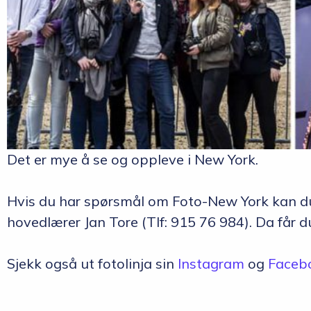
Det er mye å se og oppleve i New York.
Hvis du har spørsmål om Foto-New York kan d
hovedlærer Jan Tore (Tlf: 915 76 984). Da får 
Sjekk også ut fotolinja sin
Instagram
og
Faceb