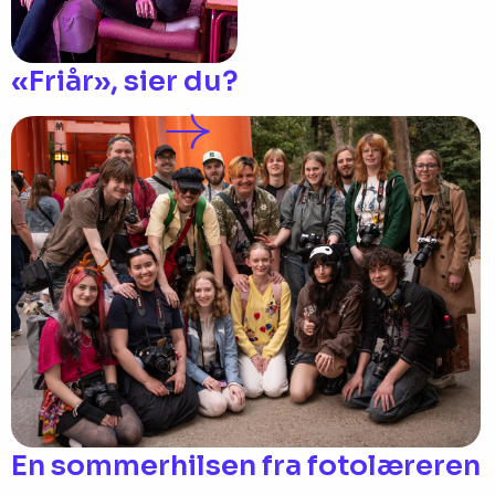
«Friår», sier du?
En sommerhilsen fra fotolæreren