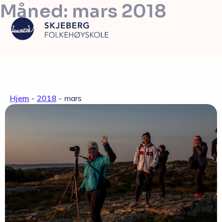
Måned:
mars 2018
Våre linjer
Hjem
-
2018
-
mars
Livet på skolen
Skolen
Kontakt
Valgfag
Siste nytt