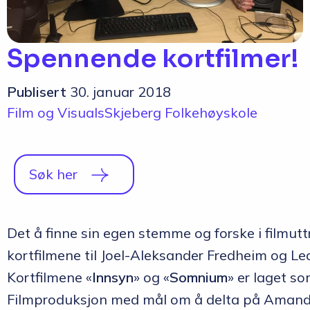
Q&A
Opptakskrav og priser
Spennende kortfilmer!
English
Publisert
30. januar 2018
Film og Visuals
Skjeberg Folkehøyskole
Søk her
Det å finne sin egen stemme og forske i filmutt
kortfilmene til Joel-Aleksander Fredheim og L
Kortfilmene «
Innsyn
» og «
Somnium
» er laget so
Filmproduksjon med mål om å delta på Amandu