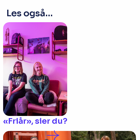
Les også...
«Friår», sier du?