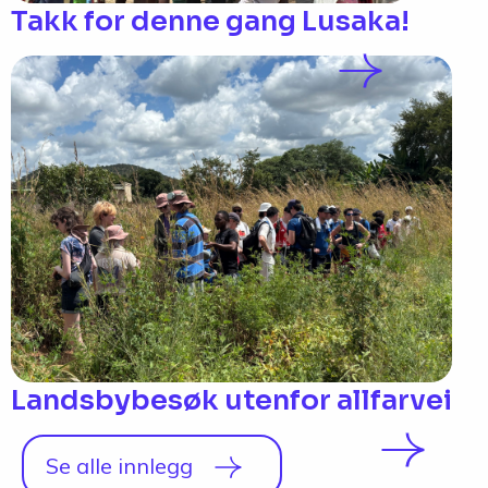
Takk for denne gang Lusaka!
Landsbybesøk utenfor allfarvei
Se alle innlegg