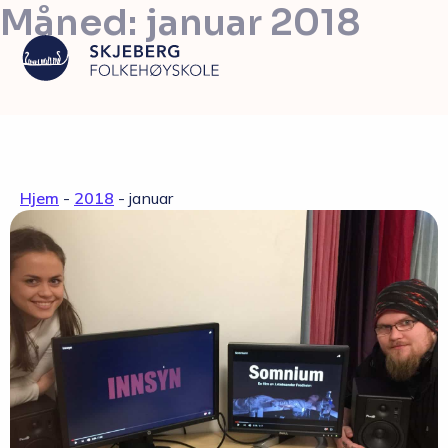
Måned:
januar 2018
Våre linjer
Hjem
-
2018
-
januar
Livet på skolen
Skolen
Kontakt
Valgfag
Siste nytt