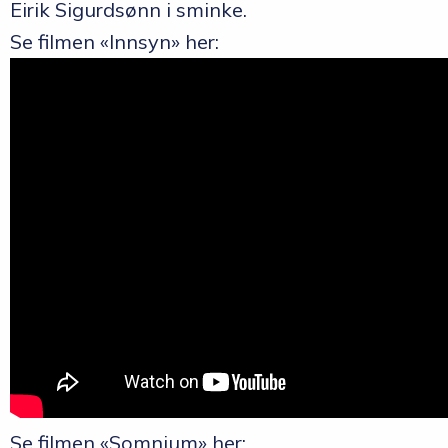
Eirik Sigurdsønn i sminke.
Se filmen «Innsyn» her:
Se filmen «Somnium» her: