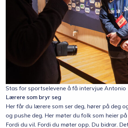
Stas for sportselevene å få intervjue Antonio
Lærere som bryr seg
Her får du lærere som ser deg, hører på deg o
og pushe deg. Her møter du folk som heier på 
Fordi du vil. Fordi du møter opp. Du bidrar. Det