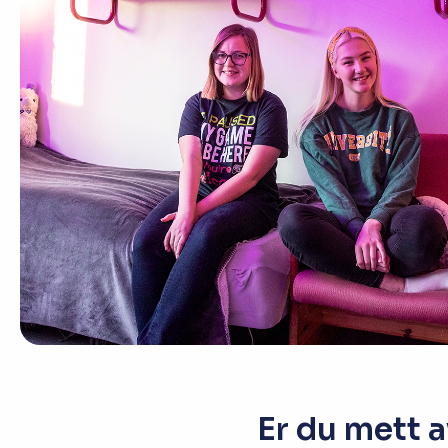
Studio
Radio, TV og Innholdsproduksjon
Sportsjournalistikk og idrett
Halvårskurs
Tilrettelagt linje
Foto og Japan
Er du mett a