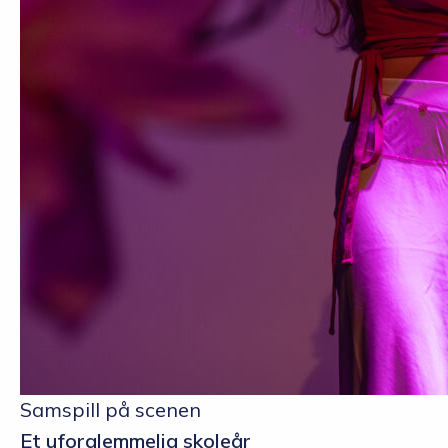
Samspill på scenen
Et uforglemmelig skoleår