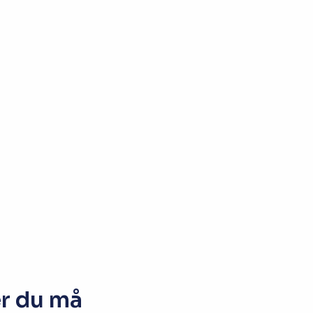
Opptakskrav og
priser
Ansatte
er du må