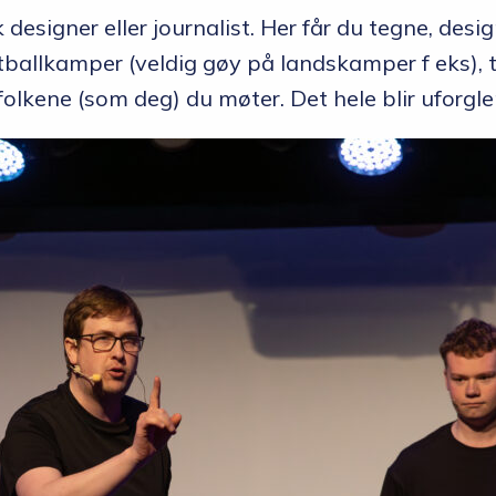
 designer eller journalist. Her får du tegne, desi
fotballkamper (veldig gøy på landskamper f eks), 
ne folkene (som deg) du møter. Det hele blir uforgl