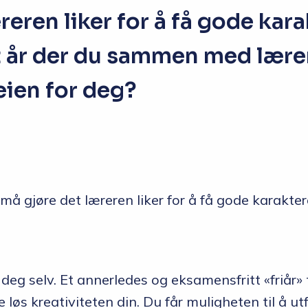
reren liker for å få gode kar
et år der du sammen med lære
eien for deg?
u må gjøre det læreren liker for å få gode karak
deg selv. Et annerledes og eksamensfritt «friår» ti
løs kreativiteten din. Du får muligheten til å utf