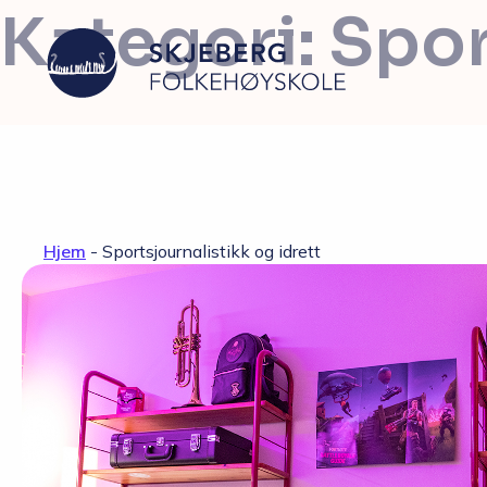
Kategori:
Spor
Våre linjer
Hjem
-
Sportsjournalistikk og idrett
Filmproduksjon – Japan
Foto – fashion og kunst
Grafisk design – Japansk kultur
Musikkproduksjon – Artist &