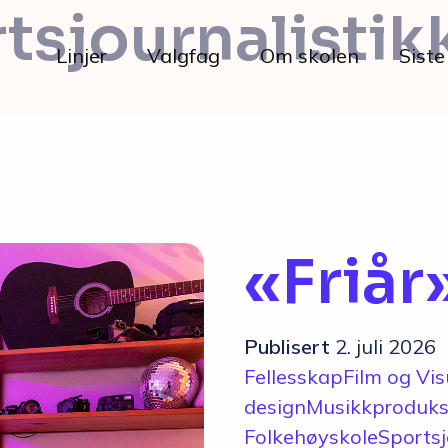
tsjournalistikk
Linjer
Valgfag
Om skolen
Siste
Livet på skolen
«Friår»
Hverdagen
Maten hos oss
Publisert
2. juli 2026
Fellesskap
Film og Vis
Her bor du
design
Musikkproduks
Folkehøyskole
Sportsj