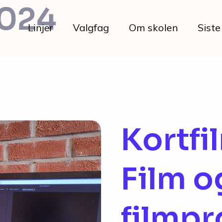
2024
Linjer
Valgfag
Om skolen
Siste
Livet på skolen
Kortfi
Hverdagen
Film o
Maten hos oss
Her bor du
filmp