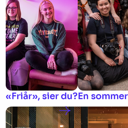
«Friår», sier du?
En sommerh