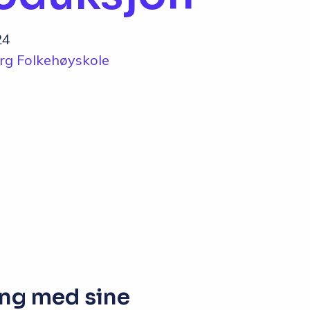
Opptakskrav og
priser
24
rg Folkehøyskole
Ansatte
eng med sine