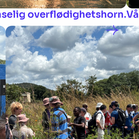
nselig overflødighetshorn.
Vå