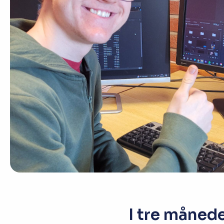
Studio
Radio, TV og Innholdsproduksjon
Sportsjournalistikk og idrett
Halvårskurs
Tilrettelagt linje
Foto og Japan
I tre måned