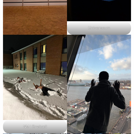
Universeum
NM i Snøkæll