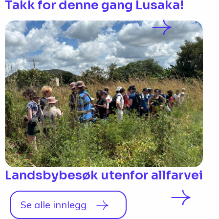
Takk for denne gang Lusaka!
Landsbybesøk utenfor allfarvei
Se alle innlegg