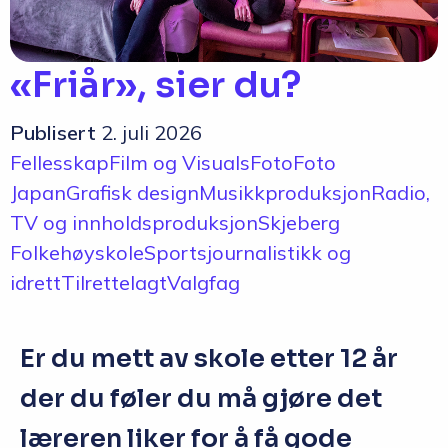
Q&A
Opptakskrav og priser
«Friår», sier du?
English
Publisert
2. juli 2026
Fellesskap
Film og Visuals
Foto
Foto
Japan
Grafisk design
Musikkproduksjon
Radio,
Søk i dag
TV og innholdsproduksjon
Skjeberg
Folkehøyskole
Sportsjournalistikk og
idrett
Tilrettelagt
Valgfag
Er du mett av skole etter 12 år
der du føler du må gjøre det
læreren liker for å få gode