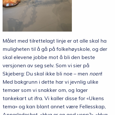
Målet med tilrettelagt linje er at alle skal ha
muligheten til å gå på folkehøyskole, og der
skal elevene jobbe mot å bli den beste
versjonen av seg selv. Som vi sier på
Skjeberg: Du skal ikke bli noe – men
noen
!
Med bakgrunn i dette har vi jevnlig ulike
temaer som vi snakker om, og lager
tankekart ut ifra. Vi kaller disse for «Ukens
tema» og kan blant annet være Fellesskap,
Annerledeshet, «Hva er en god venn?», «Hva