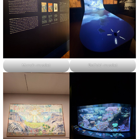
Munch-muséet
Østfold-muséet