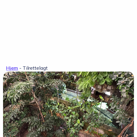
Hjem
-
Tilrettelagt