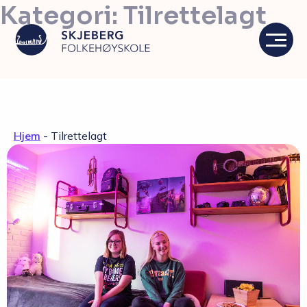
Kategori:
Tilrettelagt
Våre linjer
Hjem
-
Tilrettelagt
Livet på skolen
Skolen
Kontakt
Valgfag
Siste nytt