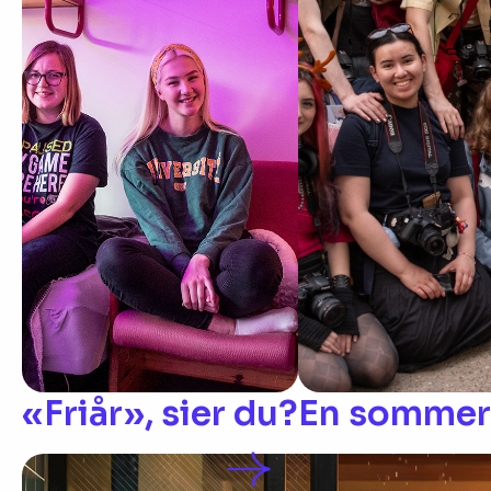
«Friår», sier du?
En sommerh