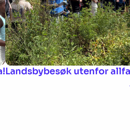
a!
Landsbybesøk utenfor allfa