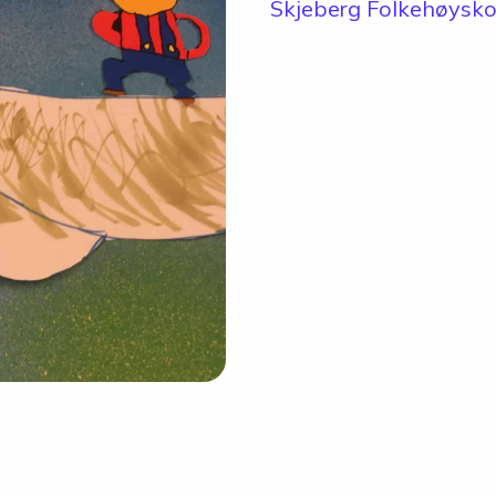
Skolen
Skjeberg Folkehøysko
Om skolen
Radio Skjeberg
Beliggenhet
Tidligere elever
Verdigrunnlag og reglement
Kurs og utleie
Information in English
Miljøfyrtårn
Personvern