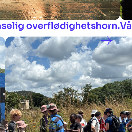
nselig overflødighetshorn.
Vå