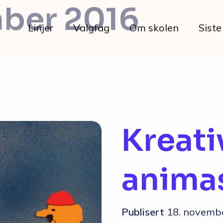
ber 2016
Linjer
Valgfag
Om skolen
Siste
Livet på skolen
Kreati
Hverdagen
anima
Maten hos oss
Her bor du
Publisert
18. novemb