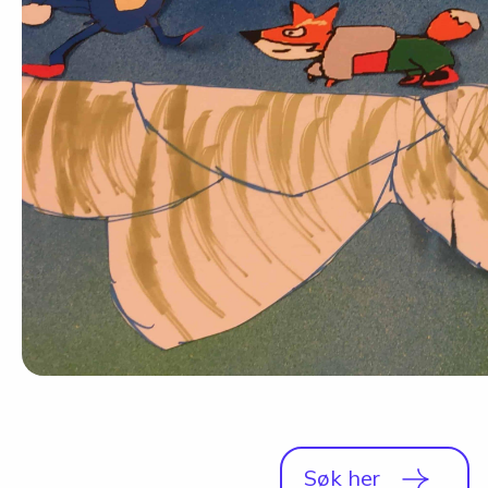
Studio
Radio, TV og Innholdsproduksjon
Sportsjournalistikk og idrett
Halvårskurs
Tilrettelagt linje
Foto og Japan
Søk her