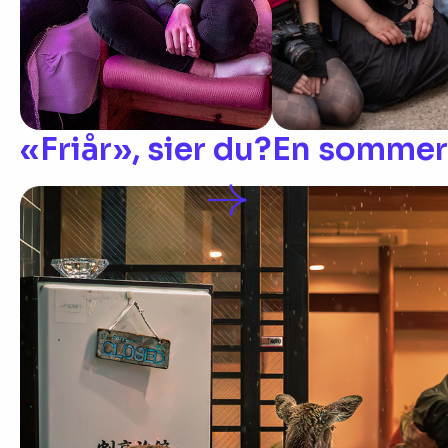
«Friår», sier du?
En sommerh