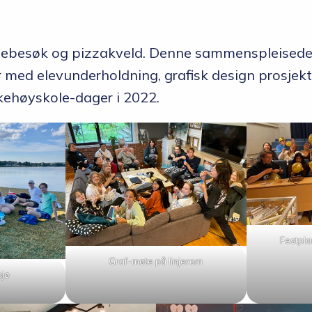
olebesøk og pizzakveld. Denne sammenspleisede
ed elevunderholdning, grafisk design prosjekter 
olkehøyskole-dager i 2022.
Festpla
Graf-møte på linjerom
sjø