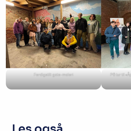
Ferdigstilt gate-maleri
På tur til 
Les også...