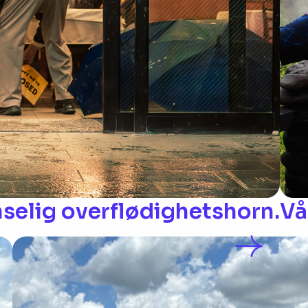
nselig overflødighetshorn.
Vå