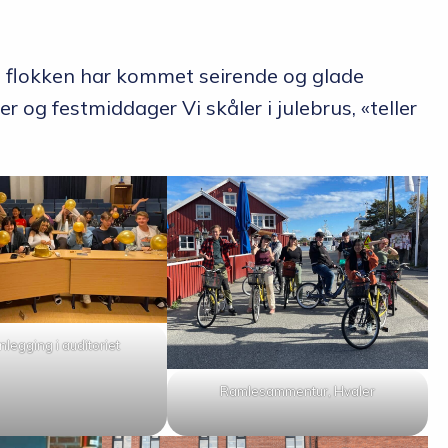
 flokken har kommet seirende og glade
og festmiddager Vi skåler i julebrus, «teller
nlegging i auditoriet
Ramlesammentur, Hvaler