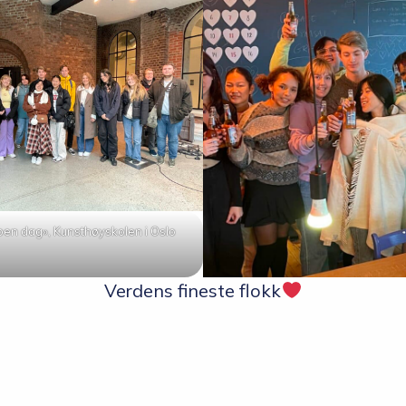
«Åpen dag», Kunsthøyskolen i Oslo
Verdens fineste flokk