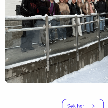
Studio
Radio, TV og Innholdsproduksjon
Sportsjournalistikk og idrett
Halvårskurs
Tilrettelagt linje
Foto og Japan
Søk her