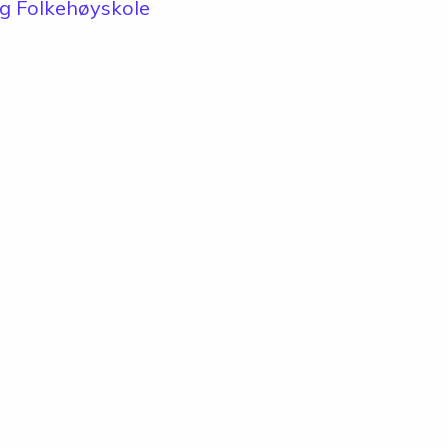
g Folkehøyskole
Opptakskrav og
priser
Ansatte