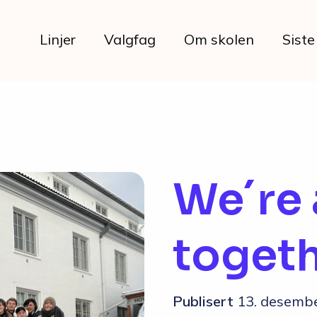
Linjer
Valgfag
Om skolen
Siste
Livet på skolen
We´re a
Hverdagen
toget
Maten hos oss
Her bor du
Publisert
13. desemb