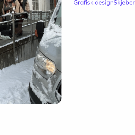
Skolen
Grafisk design
Skjeber
Om skolen
Radio Skjeberg
Beliggenhet
Tidligere elever
Verdigrunnlag og reglement
Kurs og utleie
Information in English
Miljøfyrtårn
Personvern