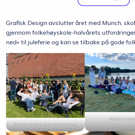
Grafisk Design avslutter året med Munch, sk
gjennom folkehøyskole-halvårets utfordringer m
ned» til juleferie og kan se tilbake på gode f
Badetur til Ise
Starten av året, foran Grafrommet